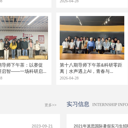
08
2026-04-28
期导师下午茶：以赛促
第十八期导师下午茶&科研零距
启智——一场科研启...
离｜水声遇上AI，青春与...
28
2026-04-28
实习信息
INTERNSHIP INF
更多>>
2023-09-21
2021年派思国际暑假实习生招