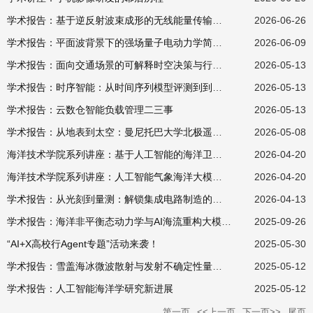
学术报告：基于逆反射波束成形的无线能量传输技术
2026-06-26
学术报告：平面波背景下的强场量子电动力学简介&极端条件下的量子电动力学导论
2026-06-09
学术报告：面向交通场景的可解释时空决策与行为分析
2026-05-13
学术报告：时序智能：从时间序列模型评测到到时序基础模型
2026-05-13
学术报告：云数仓智能负载管理二三事
2026-05-13
学术报告：从地表到太空：曼尼托巴大学北极遥感与技术进展
2026-05-08
海洋技术学院系列讲座：基于人工智能的海洋卫星遥感风场重构及应用
2026-04-20
海洋技术学院系列讲座：人工智能气象海洋大模型发展与关键技术
2026-04-20
学术报告：从光刻到量测：解锁集成电路制造的关键密码
2026-04-13
学术报告：海洋非平衡态动力学与AI海流重构大模型：海境·涡流1.0
2025-09-26
“AI+X高校行Agent专题”活动来袭！
2025-05-30
学术报告：雪盖海冰微波散射与发射不确定性量化研究
2025-05-12
学术报告：人工智能海洋学研究新进展
2025-05-12
第一页
<<上一页
下一页>>
尾页