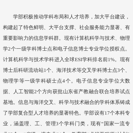
学部积极推动学科布局和人才培养，加大平台建设，
构建起了特色鲜明、大平台支撑、社会服务能力显著、有
重要影响力的信息学科群。现有计算机科学与技术、物理
学
2
个一级学科博士点和电子信息博士专业学位授权点。
计算机科学与技术学科进入全球
ESI
学科排名前
1%
。现有
博士后科研流动站
1
个、海洋技术等
交叉学科博士点
3
个、
物理学
等
一级学科硕士点
4
个。电子信息专业学位大数
据、人工智能
2
个方向获批山东省产教融合联合培养试点
基地。信息与海洋交叉、科学与技术融合的学科体系铸成
了学部复合型人才培养的显著特色。学部设有
17
个本科专
业，涵盖理、工、管理
3
个学科门类，现有
“国家一流专