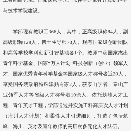
工智能研究院。国家保密学院、软件学院依托计算机科学
与技术学院建设。
学部现有教职工
366
人，其中，正高级职称
84人，副
高级职称128人
，博士生导师
70
人。现有国家级创新团队
和高等学校学科创新引智基地各
1
个。教师中获国家杰出
青年科学基金、国家
“万人计划”科技创新（创业）领军人
才、国家优秀青年科学基金等国家级人才称号者近
20
人，
享受国务院政府特殊津贴专家
2
人，获泰山学者、泰山产
业领军人才等省级人才称号者
10
余人。依托筑峰人才工
程、青年英才工程，学部通过并实施工科高层次人才计划
（海川人才计划）和柔性人才引进细则，打造了包括筑
峰、海川、英才及青年教师的高层次多元化人才队伍。