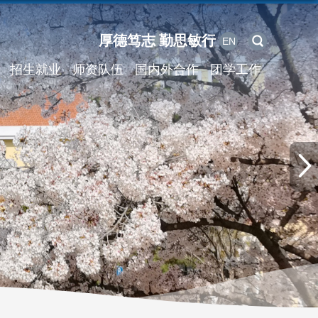
厚德笃志 勤思敏行
EN
招生就业
师资队伍
国内外合作
团学工作