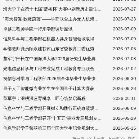
海大学子在第十七届“蓝桥杯”大赛中刷新历史最佳成绩
2026-07-27
“海天智翼 数瞰蔚蓝”——学部联合主办无人机海洋应用专题学术交流活动
2026-07-23
卓越工程师学院一行来学部调研座谈
2026-07-09
信息科学与工程学部在机器人具身智能领域取得新进展
2026-07-09
学部教师党员顾永建获评山东省委教育工委优秀共产党员
2026-07-05
董军宇部长在中国海洋大学2026届研究生毕业典礼暨学位授予仪式上的发言
2026-07-03
光电信息科学与工程专业完成工程教育专业联合认证现场考查
2026-07-02
祝信息科学与工程学部2026届全体毕业生毕业快乐！
2026-06-30
量子人工智能微专业学生在全国量子计算大赛获佳绩
2026-06-23
董军宇：深耕深蓝育桃李，匠心筑梦启新程
2026-06-11
信息科学与工程学部开展树立和践行正确政绩观学习教育专题讲座
2026-06-09
信息科学与工程学部召开“十五五”事业发展规划专家论证会
2026-05-29
信息学部学子荣获第三届全国大学生职业规划大赛全国总决赛银奖
2026-05-15
第一页
<<上一页
下一页>>
尾页