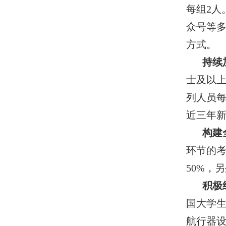
每组
2
人
众号等
方式。
持续
士及以
列人员
近三年
构建
环节的
50%
，另
积极
国大学生
航行器设