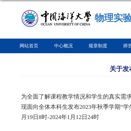
物理实
网站首页
中心概况
规章制度
师
关于发
为全面了解课程教学情况和学生的真实需
现面向全体本科生发布2023
年秋季学期“学
月
19
日8时
-2024年1
月
12
日24时