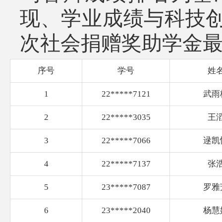
现、学业成绩与科技
次社会捐赠奖助学金
序号
学号
姓
1
22*****7121
武雨
2
22*****3035
王
3
22*****7066
逯凯
4
22*****7137
张
5
23*****7087
罗雅
6
23*****2040
杨慧