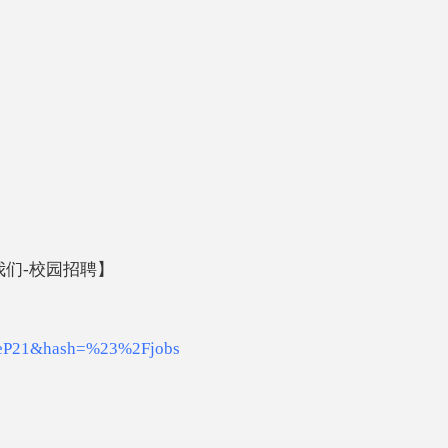
我们-校园招聘】
HeP21&hash=%23%2Fjobs