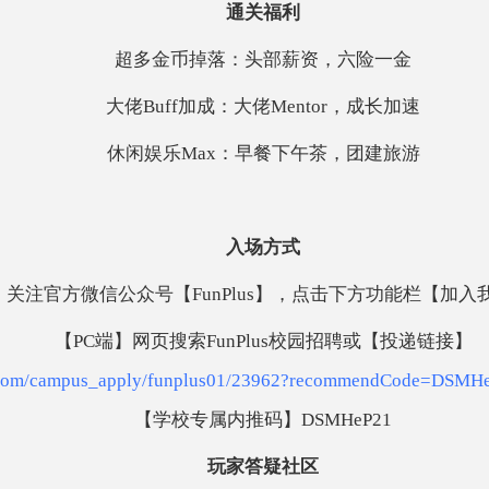
通关福利
超多金币掉落：头部薪资，六险一金
大佬
Buff加成：大佬Mentor，成长加速
休闲娱乐
Max：早餐下午茶，团建旅游
入场方式
】关注官方微信公众号【
FunPlus】，点击下方功能栏【加入
【
PC端】网页搜索FunPlus校园招聘或
【投递链接】
hr.com/campus_apply/funplus01/23962?recommendCode=DSM
【
学校专属内推码
】
DSMHeP21
玩家答疑社区