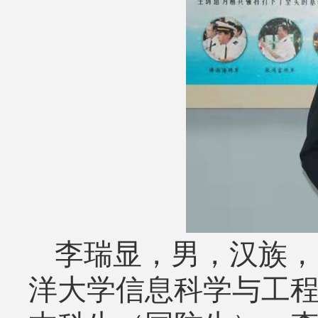
李瑞显，男，汉族，
洋大学信息科学与工