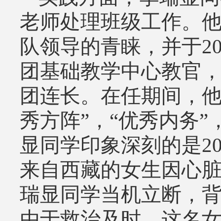
老师处理班级工作。
队领导的青睐，并于
2
团基础教学中心教官
团连长。在任期间，他
秀方阵”，“优秀内务”
显同学印象深刻的是
2
来自西藏的女生因心
瑞显同学当机立断，
由于救治及时，这名