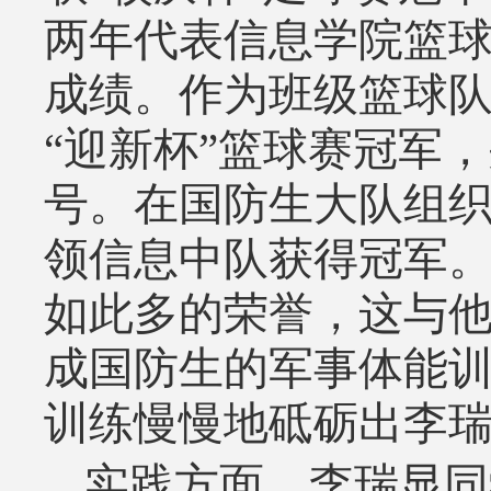
两年代表信息学院篮球
成绩。作为班级篮球
“迎新杯”篮球赛冠军，
号。在国防生大队组织
领信息中队获得冠军
如此多的荣誉，这与
成国防生的军事体能
训练慢慢地砥砺出李
实践方面，李瑞显同