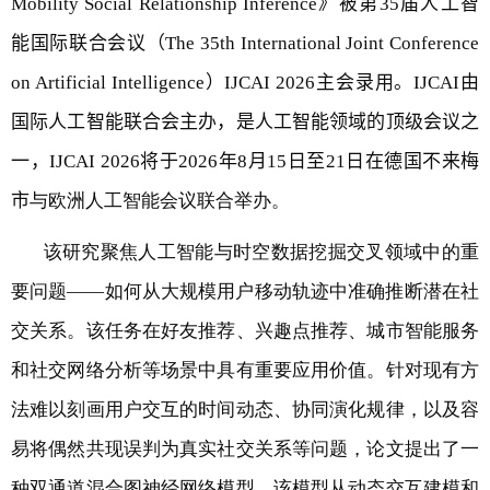
Mobility Social Relationship Inference
》被第
35
届人工智
能国际联合会议（
The 35th International Joint Conference
on Artificial Intelligence
）
IJCAI 2026
主会录用。
IJCAI
由
国际人工智能联合会主办，是人工智能领域的顶级会议之
一，
IJCAI 2026
将于
2026
年
8
月
15
日至
21
日在德国不来梅
市
与欧洲人工智能会议联合举办。
该研究聚焦人工智能与时空数据挖掘交叉领域中的重
要问题——如何从大规模用户移动轨迹中准确推断潜在社
交关系。该任务在好友推荐、兴趣点推荐、城市智能服务
和社交网络分析等场景中具有重要应用价值。针对现有方
法难以刻画用户交互的时间动态、协同演化规律，以及容
易将偶然共现误判为真实社交关系等问题，论文提出了一
种双通道混合图神经网络模型。该模型从动态交互建模和