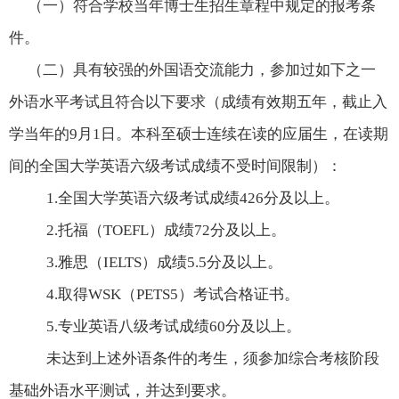
（一）符合学校当年博士生招生章程中规定的报考条
件。
（二）具有较强的外国语交流能力，参加过如下之一
外语水平考试且符合以下要求（成绩有效期五年，截止入
学当年的
9
月
1
日。本科至硕士连续在读的应届生，在读期
间的全国大学英语六级考试成绩不受时间限制）：
1.
全国大学英语六级考试成绩
426
分及以上。
2.
托福（
TOEFL
）成绩
72
分及以上。
3.
雅思（
IELTS
）成绩
5.5
分及以上。
4.
取得
WSK
（
PETS5
）考试合格证书。
5.
专业英语八级考试成绩
60
分及以上。
未达到上述外语条件的考生，须参加综合考核阶段
基础外语水平测试，并达到要求。