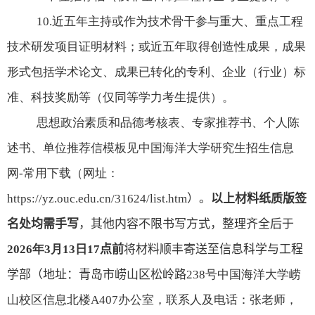
10.
近五年主持或作为技术骨干参与重大、重点工程
技术研发项目证明材料；或近五年取得创造性成果，成果
形式包括学术论文、成果已转化的专利、企业（行业）标
准、科技奖励等（仅同等学力考生提供）。
思想政治素质和品德考核表、专家推荐书、个人陈
述书、单位推荐信模板见中国海洋大学研究生招生信息
网
-
常用下载（网址：
https://yz.ouc.edu.cn/31624/list.htm
）。
以上材料纸质版签
名处均
需
手写
，其他内容不限书写方式，整理齐全后于
2026
年
3
月
13
日
17
点前
将材料顺丰寄送至信息科学与工程
学部（地址：青岛市崂山区松岭路
238
号中国海洋大学崂
山校区信息北楼
A407
办公室，联系人及电话：张老师，