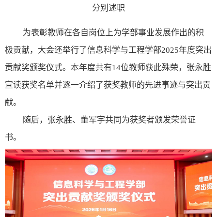
分别述职
为表彰教师
在
各自
岗位上为
学部
事业发展作出的
积
极
贡献，
大会还
举行了信息科学与工程学部
2025
年度突出
贡献奖颁奖仪式。
本年度共有
14
位教师获此殊荣，张永胜
宣读获奖名单并
逐一介绍了
获奖教师
的先进事迹与突出贡
献。
随后，张永胜、董军宇共同为获奖者颁发荣誉证
书。