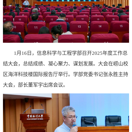
1
月
16
日，
信息科学与工程学部
召开
2025
年度工作总
结大会，总结成绩、凝心聚力、谋划发展。大会在崂山校
区海洋科技楼国际报告厅
举行。
学部党委书记
张永胜
主持
大会
，
部长董军宇出席会议。