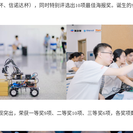
杯、信诺达杯），同时特别评选出
10
项最佳海报奖。诞生的
现突出，荣获一等奖
9
项、二等奖
10
项、三等奖
6
项，
各奖项