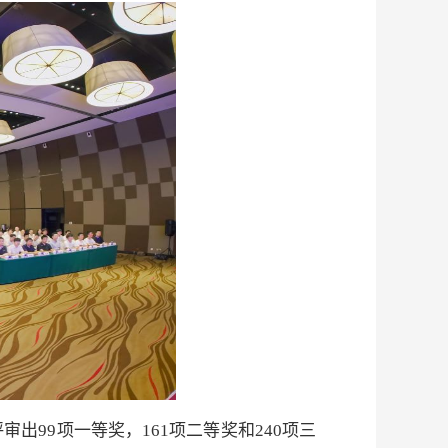
评审出
99
项一等奖，
161
项二等奖和
240
项三