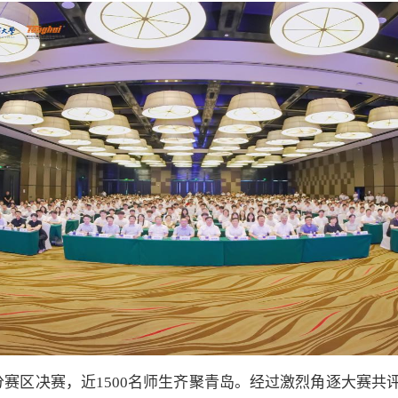
分赛区决赛，近
1500
名师生齐聚青岛。经过激烈角逐大赛共