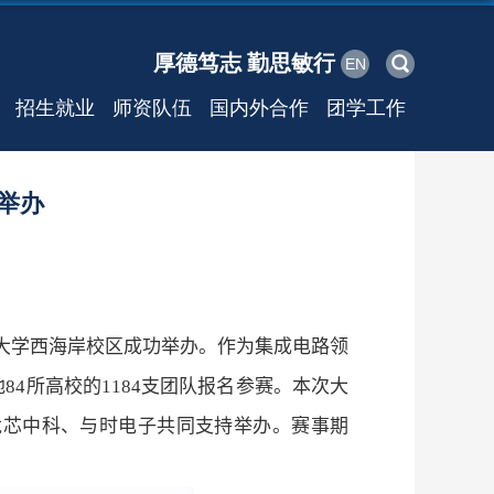
厚德笃志 勤思敏行
EN
招生就业
师资队伍
国内外合作
团学工作
举办
大学西海岸校区成功举办。作为集成电路领
地
84
所高校的
1184
支团队报名参赛。本次大
龙芯中科、与时电子共同支持举办。赛事期