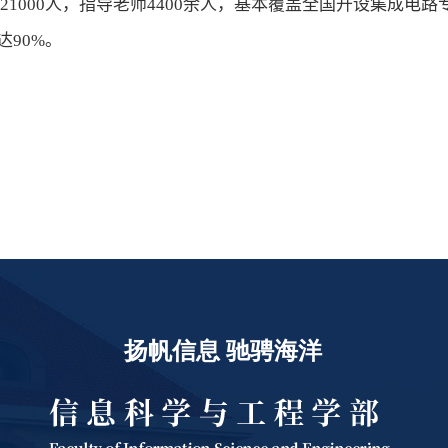
21000
人，指导老师
4400
余人，基本覆盖全国开设集成电路
达
90%
。
扬帆信息 驰骋海洋