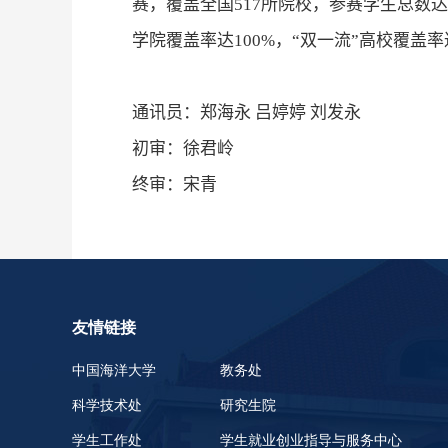
赛，覆盖全国
517
所院校，参赛学生总数达
学院覆盖率达
100%
，“双一流”高校覆盖率
通讯员：郑海永 吕婷婷 刘发永
初审：徐君岭
终审：宋青
友情链接
中国海洋大学
教务处
科学技术处
研究生院
学生工作处
学生就业创业指导与服务中心