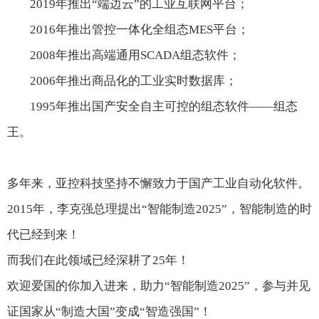
2019
年推出“端边云”的工业互联网平台
；
2016
年推出管控一体化全组态
MES
平台
；
2008
年推出高端通用
SCADA
组态软件
；
2006
年推出商品化的工业实时数据库
；
1995
年推出国产安全自主可控的组态软件——组态
王
。
多年来，亚控科技坚持不懈
致力于
国产工业自动化软件
。
2
015
年，李克强总理提出
“智能制造
2
025
”，智能制造的时
代已经到来！
而我们在此领域已经深耕了
2
5
年！
欢迎爱国的你加入进来，助力
“智能制造
2025
”
，
参与并见
证国家从
“
制造大国
”
变成
“
智
造强国
”
！