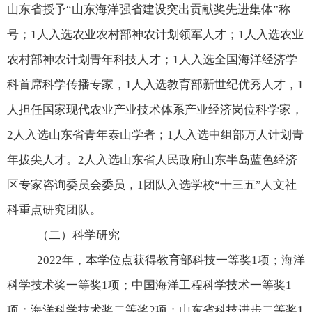
山东省授予
“
山东海洋强省建设突出贡献奖先进集体
”
称
号；
1
人入选农业农村部神农计划领军人才；
1
人入选农业
农村部神农计划青年科技人才；
1
人入选全国海洋经济学
科首席科学传播专家，
1
人入选教育部新世纪优秀人才，
1
人担任国家现代农业产业技术体系产业经济岗位科学家，
2
人入选山东省青年泰山学者；
1
人入选中组部万人计划青
年拔尖人才。
2
人入选山东省人民政府山东半岛蓝色经济
区专家咨询委员会委员，
1
团队入选学校“十三五”人文社
科重点研究团队。
（二）科学研究
2022
年，本学位点获得教育部科技一等奖
1
项；海洋
科学技术奖一等奖
1
项；中国海洋工程科学技术一等奖
1
项；海洋科学技术奖二等奖
2
项；山东省科技进步二等奖
1