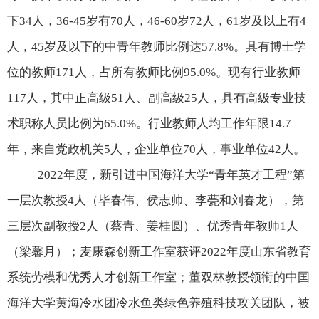
下
34
人，
36-45
岁有
70
人，
46-60
岁
72
人，
61
岁及以上有
4
人，
45
岁及以下的中青年教师比例达
57.8%
。具有博士学
位的教师
171
人，占所有教师比例
95.0%
。现有行业教师
117
人，其中正高级
51
人、副高级
25
人，具有高级专业技
术职称人员比例为
65.0%
。行业教师人均工作年限
14.7
年，来自党政机关
5
人，企业单位
70
人，事业单位
42
人。
2022
年度，新引进中国海洋大学
“
青年英才工程
”
第
一层次教授
4
人（毕春伟、侯志帅、李甍和刘春龙），第
三层次副教授
2
人（蔡青、姜桂圆）、优秀青年教师
1
人
（梁馨月）；麦康森创新工作室获评
2022
年度山东省教育
系统劳模和优秀人才创新工作室；董双林教授领衔的中国
海洋大学黄海冷水团冷水鱼类绿色养殖科技攻关团队，被