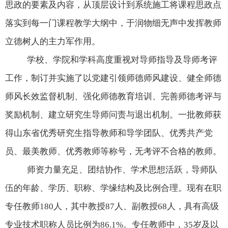
思政的要素及内容，从顶层设计到系统施工将课程思政点
落实到每一门课程教学大纲中，于润物细无声中发挥教师
立德树人的主力军作用。
学校、学院和学科高度重视对导师指导及导师考评
工作，制订并实施了以党建引领师德师风建设、健全师德
师风长效监督机制、强化师德教育培训、完善师德考评与
奖励机制、建立研究生导师问责与退出机制。一批教师获
得山东省优秀研究生指导教师和导学团队、优秀共产党
员、最美教师、优秀教师等称号，无考评不合格的教师。
师资力量充足、团结协作、学术思想活跃，导师队
伍的年龄、学历、职称、学缘结构及比例合理。现有在职
专任教师
180
人，其中教授
87
人、副教授
68
人，具有高级
专业技术职称人员比例为
86.1%
。专任教师中，
35
岁及以