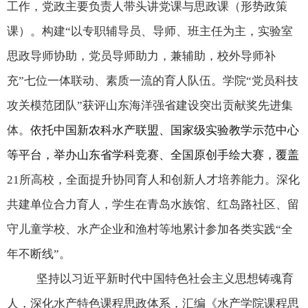
工作，党政主要负责人带头讲党课与思政课（形势政策
课）。构建
“
以专职辅导员、导师、班主任为主，实验室
思政导师协助，党员导师助力，兼辅助，校外导师补
充
”
七位一体联动、素质一流的育人队伍。学院
“
党员科技
攻关模范团队
”
获评山东海洋强省建设突出贡献奖先进集
体。
依托中国新农科水产联盟、国家级实验教学示范中心
等平台，举办山东省学科竞赛、全国原创手绘大赛，覆盖
21
所高校，全面提升协同育人和创新人才培养能力。深化
共建单位合力育人，学生在青岛水族馆、红岛路社区、留
守儿童学校、水产企业和渔村等地累计参加各类实践
“
全
年不断线
”
。
坚持以习近平新时代中国特色社会主义思想铸魂育
人，深化水产特色课程思政体系，汇编《水产学院课程思