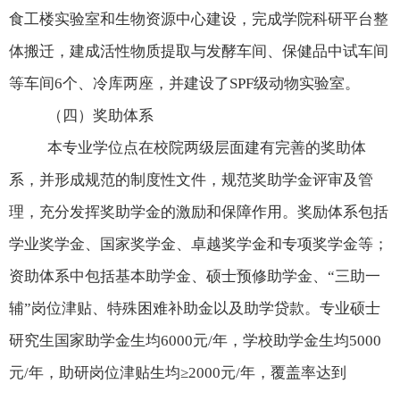
食工楼实验室和生物资源中心建设，完成学院科研平台整
体搬迁，建成活性物质提取与发酵车间、保健品中试车间
等车间
6
个、冷库两座，并建设了
SPF
级动物实验室。
（四）奖助体系
本专业学位点在校院两级层面建有完善的奖助体
系，并形成规范的制度性文件，规范奖助学金评审及管
理，充分发挥奖助学金的激励和保障作用。奖励体系包括
学业奖学金、国家奖学金、卓越奖学金和专项奖学金等；
资助体系中包括基本助学金、硕士预修助学金、
“
三助一
辅
”
岗位津贴、特殊困难补助金以及助学贷款。专业硕士
研究生国家助学金生均
6000
元
/
年，学校助学金生均
5000
元
/
年，助研岗位津贴生均
≥2000
元
/
年，覆盖率达到