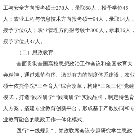
工与安全方向报考硕士
278
人，录取
68
人，授予学位
45
人；农业工程与信息技术方向报考硕士
94
人，录取
14
人，
授予学位
6
人；农业管理方向报考硕士
300
人，录取
36
人，
授予学位共
37
人。
（二）思政教育
全面贯彻全国高校思想政治工作会议和全国教育大
会精神，通过规范有序、激励有力的制度体系建设，农业
硕士依托学院
“
三全育人
”
综合改革，构建
“
三领三化
”
党建
模式，打造
“
践农研学”“践商研学
”
实践品牌，制定特色育
人方案，搭建专业教育创新平台，形成基于产教协同和专
业教育融合的思政工作一体化模式。
践行
“
一线规则
”
，党政联席会议专题研究学生思政