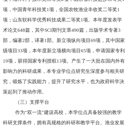
项，中国青年科技奖
1
项，全国农牧渔业丰收奖二等奖
1
项；山东软科学优秀科技成果二等奖
1
项。本年度发表学
术论文
648
篇，其中
SCI
期刊文章
490
篇，出版学术专著
3
部，编著
2
部，译著
1
部。新立项纵向项目
69
项，其中国家
级项目
33
项，本年度新立项横向项目
65
项，申请国家专利
19
项，获得国家专利授权
13
项。产生了一大批在国内外有
影响力的科研成果，本专业学位点研究生深度参与相关研
究，锻炼了实践能力，提升了研究水平，也为政府科学决
策起到了推动作用。
（三）支撑平台
作为
“
双一流
”
建设高校，本学位点具备较强的教学
科研支撑条件，拥有高规格的科研和教学平台。渔业发展