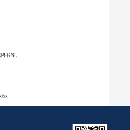
发聘书等。
xlsx