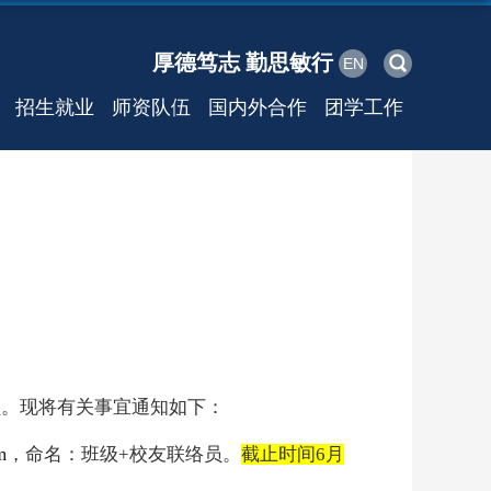
厚德笃志 勤思敏行
EN
招生就业
师资队伍
国内外合作
团学工作
员。现将有关事宜通知如下：
m
，命名：班级+校友联络员。
截止时间6月