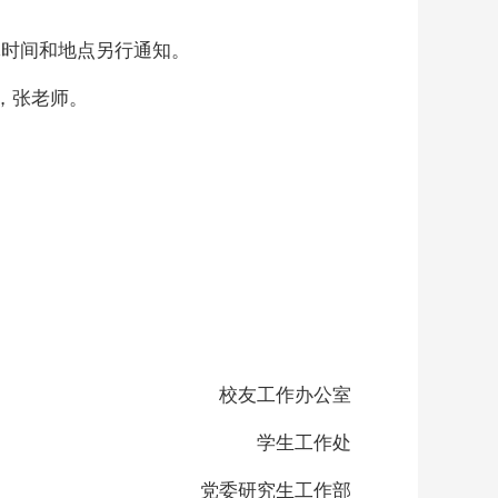
体时间
和
地点另行通知。
，
张
老师。
校友工作
办公室
学生工作处
党委研究生工作部