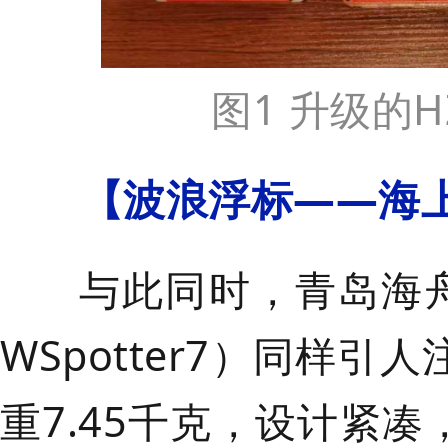
图1 升级的H
【
波浪浮标
——
海
与此同时，青岛海舟科
WSpotter7）同样引
重7.45千克，设计紧