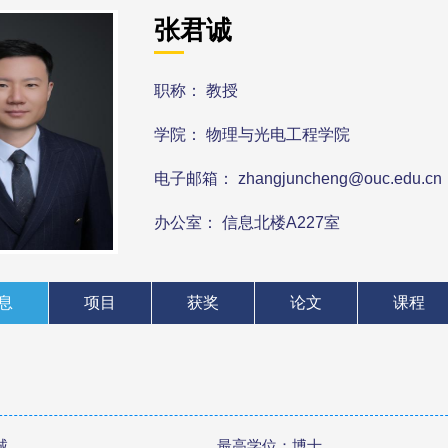
张君诚
职称： 教授
学院： 物理与光电工程学院
电子邮箱： zhangjuncheng@ouc.edu.cn
办公室： 信息北楼A227室
息
项目
获奖
论文
课程
诚
最高学位：博士