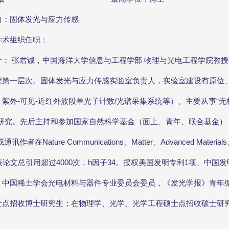
向：固体发光与应力传感
学术组织任职：
介： 张君诚，中国海洋大学信息与工程学部 物理与光电工程学院教
程第一层次。固体发光与应力传感实验室负责人，实验室建设有原位
、紫外-可见-近红外波段单光子计数/光谱采集系统等）。主要从事“
”研究。先后主持和参加国家自然科学基金（面上、青年、联合基金）
作者在Nature Communications、Matter、Advanced Material
表论文总引用超过4000次，h因子34。授权美国发明专利1项、中国
，中国稀土学会光电材料与器件专业委员会委员，《发光学报》青年
士点招收博士研究生；在物理学、光学、光学工程硕士点招收硕士研