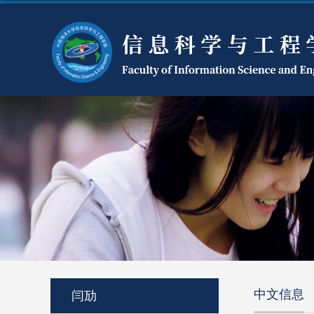
中文信息
闫劢