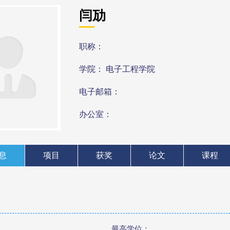
闫劢
职称：
学院： 电子工程学院
电子邮箱：
办公室：
息
项目
获奖
论文
课程
最高学位：