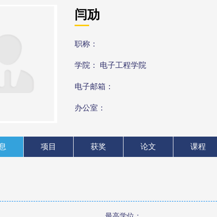
闫劢
职称：
学院： 电子工程学院
电子邮箱：
办公室：
息
项目
获奖
论文
课程
最高学位：