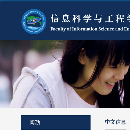
中文信息
闫劢