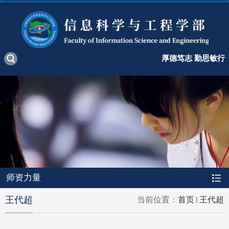
厚德笃志 勤思敏行
师资力量
王代超
当前位置：
首页
王代超