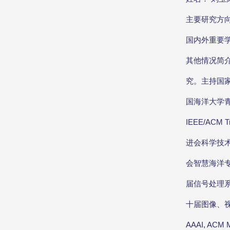
主要研究方
国内外重要学术
其他情况简
究。主持国
国海洋大学
IEEE/A
进会科学技
会智慧海洋专
届信号处理系
十届图像、视觉
AAAI, 