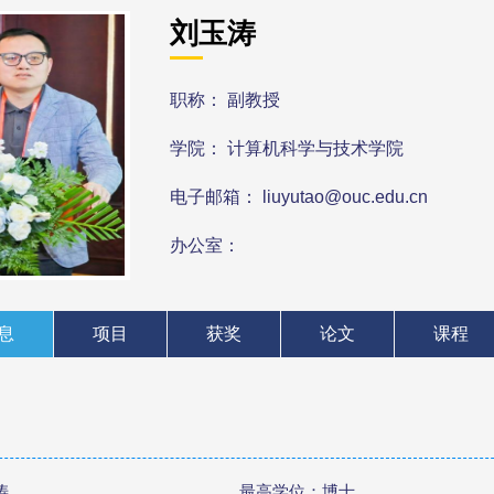
刘玉涛
职称： 副教授
学院： 计算机科学与技术学院
电子邮箱： liuyutao@ouc.edu.cn
办公室：
息
项目
获奖
论文
课程
涛
最高学位：博士