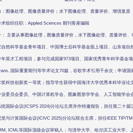
向：图像处理、图像质量评价；水下图像处理、质量评价、增强复原
组织任职：Applied Sciences 期刊客座编辑
介： 主要从事图像处理，图像质量评价，水下图像处理、质量评价、
家自然科学基金青年项目、中国博士后科学基金面上项目、山东省自
青年英才工程项目，参与完成国家973项目、国家优秀青年科学基金
CM Trans. 国际重要期刊等学术论文70篇，谷歌学术引用千余次；
术奖科技创新奖一等奖；指导学生获得中国海洋大学优秀本科毕业论
业委员会委员、中国计算机学会、图象图形学学会、人工智能学会会员；担任A
统国际会议(ICSPS 2024)分论坛主席并作特邀报告，担任第二十届泛
与计算国际会议(ICIVC 2025)分论坛联合主席，担任IEEE TIP/TMM
ACM MM, ICML等国际顶级会议审稿人；与清华大学、哈尔滨工业