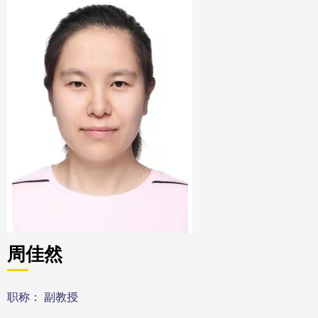
周佳然
职称： 副教授