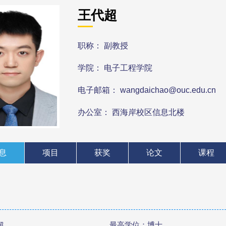
王代超
职称： 副教授
学院： 电子工程学院
电子邮箱： wangdaichao@ouc.edu.cn
办公室： 西海岸校区信息北楼
息
项目
获奖
论文
课程
超
最高学位：博士