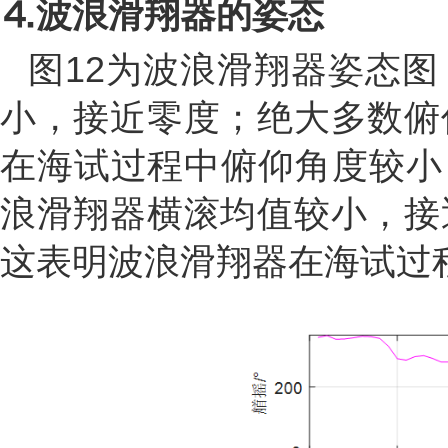
⒋波浪滑翔器的姿态
图
12
为波浪滑翔器姿态图
小，接近零度；绝大多数俯
在海试过程中俯仰角度较小
浪滑翔器横滚均值较小，接
这表明波浪滑翔器在海试过