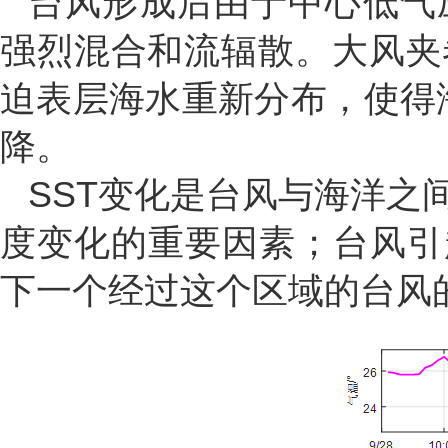
台风形成后由于中心低气
强烈混合和流辐散。大风夹
迫表层海水重新分布，使得
降。
SST变化是台风与海洋之
度变化的重要因素；台风引
下一个经过这个区域的台风