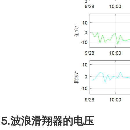
⒌波浪滑翔器的
电压