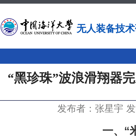
无人装备技术
“黑珍珠”波浪滑翔器
发布者：张星宇
发
一、
“