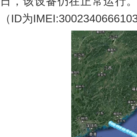
日，该设备仍在正常运行。
（
ID为
IMEI:300234066
6
10