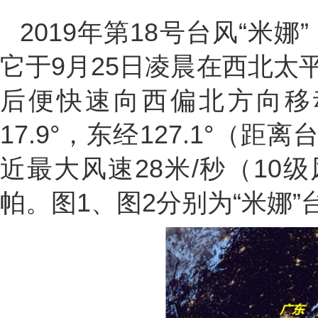
2019年第18号台风“米娜”
它于9月25日凌晨在西北
后便快速向西偏北方向移动
17.9°，东经127.1°
近最大风速28米/秒（10
帕。
图
1、图2分别为“米娜