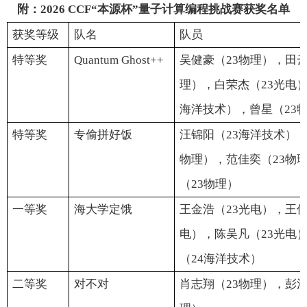
附：
2026
CCF“本源杯”量子计算编程挑战赛获奖名单
获奖等级
队名
队员
特等奖
Quantum G
h
ost++
吴健豪（
2
3
物理），田
理），白荣杰（
2
3
光电
海洋技术），曾星（
2
3
特等奖
专偷拼好饭
汪锦阳（
2
3
海洋技术
）
物理），范佳奕（
2
3
物
（
2
3
物理）
一等奖
海大
学
定饿
王金浩（
2
3
光电），王
电），陈吴凡（
2
3
光电
（
2
4
海洋技术）
二等奖
对不对
肖志翔（
2
3
物理），彭