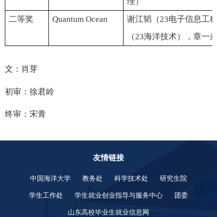
理）
二等奖
Quantum
Ocean
谢江韬（
2
3
电子信息工
（
2
3
海洋技术），章一
文：肖芽
初审：徐君岭
终审：宋青
友情链接
中国海洋大学
教务处
科学技术处
研究生院
学生工作处
学生就业创业指导与服务中心
团委
山东高校毕业生就业信息网