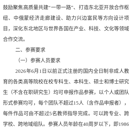
鼓励聚焦高质量共建“一带一路”、打造东北亚开放合作枢
纽、中俄蒙经济走廊建设、助力兴边富民等方向设计项
目，深化东北地区与世界各国在产业、科技、文化等领域
合作交流。
二、参赛要求
（一）参赛人员要求
2026
年
6
月
1
日以前正式注册的国内全日制非成人教
育的各类高等院校在校专科生、本科生、硕士和博士研究
生（不含在职研究生）均可申报作品参赛，以个人或团队
形式参赛均可，每个团队不超过
15
人（含作品申报者），
每件作品可由不超过
5
名教师指导完成。可以跨专业、跨
学校、跨地域组队。参赛人员年龄在
40
周岁以下，即
1986