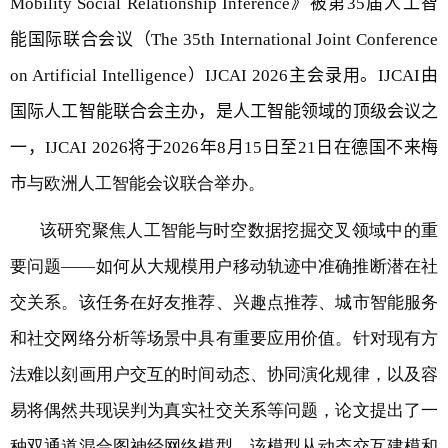
Mobility Social Relationship Inference
》被第
35
届人工智
能国际联合会议（
The 35th International Joint Conference
on Artificial Intelligence
）
IJCAI 2026
主会录用。
IJCAI
由
国际人工智能联合会主办，是人工智能领域的顶级会议之
一，
IJCAI 2026
将于
2026
年
8
月
15
日至
21
日在德国不来梅
市
与欧洲人工智能会议联合举办。
该研究聚焦人工智能与时空数据挖掘交叉领域中的重
要问题——如何从大规模用户移动轨迹中准确推断潜在社
交关系。该任务在好友推荐、兴趣点推荐、城市智能服务
和社交网络分析等场景中具有重要应用价值。针对现有方
法难以刻画用户交互的时间动态、协同演化规律，以及容
易将偶然共现误判为真实社交关系等问题，论文提出了一
种双通道混合图神经网络模型。该模型从动态交互建模和