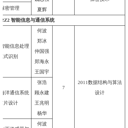
保密管理
夏
辉
12Z2
智能信息与通信系统
何
波
郑
冰
智能信息处理
仲国强
模式识别
郑海永
王国宇
张
浩
2011
数据结构与算法
7
海洋通信系统
顾永建
设计
芯片设计
王兆明
杨
华
何
波