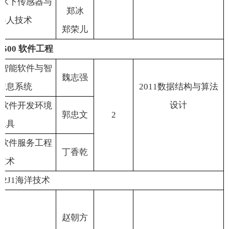
水下传感器与
郑
冰
器人技术
郑荣儿
3500
软件工程
智能软件与智
魏志强
信息系统
2011
数据结构与算法
设计
软件开发环境
郭忠文
2
工具
软件服务工程
丁香乾
技术
12J1
海洋技术
赵朝方