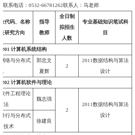
联系电话：
0532-66781262
联系人：马老师
全日制
业代码、名称
指导
专业基础知识笔试科
拟招生
及研究方向
教师
目
人数
1201
计算机系统结构
网络与分布式
郭忠文
2011
数据结构与算法
2
统
夏
辉
设计
1202
计算机软件与理论
软件工程理论
魏志强
方法
2011
数据结构与算法
2
设计
并行与分布式
徐建良
算技术