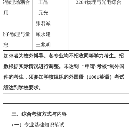
多物理场耦合
王
晶
2284
物理与光电综合
应用
元
光
张君诚
量子物理与量
顾永建
信息
王兆明
：加※者为校外博导。各专业均不招收同等学力考生。招
人数根据实际情况进行调整。未达到 “申请
-
考核”制外国
条件的考生，须参加学校组织的外国语（
1001
英语）考试
成绩达到学校要求。
三、综合考核方式与内容
（一）专业基础知识笔试