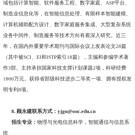
域包括计算智能、软件服务工程、数字家庭、
ASP
平台、
制造业信息化等，在智能信息处理、有限样本智能建模、
计算机辅助配方设计、数字家庭服务集成、大型复杂系统
业务中间件、制造服务等技术方向有着深入研究。近三
年，在国内外重要学术期刊与国际会议上发表论文
28
篇
（其中被
SCI
、
EI
和
ISTP
索引
18
篇），主编和参编学术著
作
3
部。主持承担国家科技支撑计划课题
2
项，科研经费
1800
万元。获得省部级科技进步二等奖一项、拥有授权发
明专利
8
项。
8.
顾永建联系方式：
yjgu@ouc.edu.cn
招生专业：
物理与光电信息科学，智能通信与信息系
统