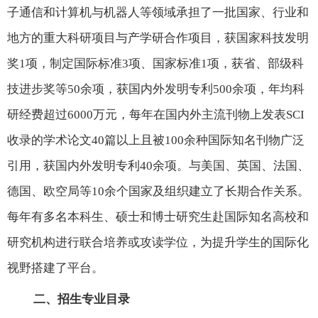
子通信和计算机与机器人等领域承担了一批国家、行业和
地方的重大科研项目与产学研合作项目，获国家科技发明
奖
1
项，制定国际标准
3
项、国家标准
1
项，获省、部级科
技进步奖等
50
余项，获国内外发明专利
500
余项，年均科
研经费超过
6000
万元，每年在国内外主流刊物上发表
SCI
收录的学术论文
40
篇以上且被
100
余种国际知名刊物广泛
引用，获国内外发明专利
40
余项。与美国、英国、法国、
德国、欧空局等
10
余个国家及组织建立了长期合作关系。
每年有多名本科生、硕士和博士研究生赴国际知名高校和
研究机构进行联合培养或攻读学位，为提升学生的国际化
视野搭建了平台。
二、招生专业目录