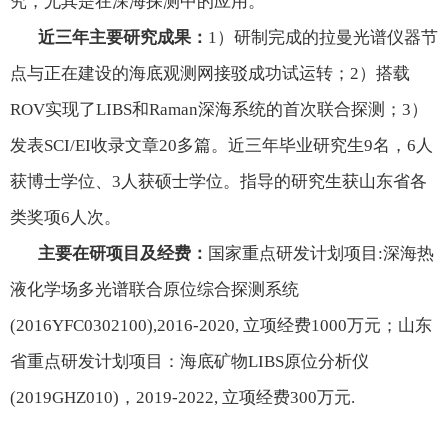
究，尤其是在深海探测中的应用。
近三年主要研究成果：
1
）研制完成的拉曼光谱仪器节
点与正在建设的海底观测网接驳成功试运转；
2
）搭载
ROV
实现了
LIBS
和
Raman
深海系统的首次联合探测；
3
）
发表
SCI/EI
收录文章
20
多篇。近三年毕业研究生
9
名，
6
人
获博士学位、
3
人获硕士学位。指导的研究生获山东省各
类奖项
6
人次。
主要在研项目及经费：
国家重点研发计划项目
:
深海热
液化学场多光谱联合原位综合探测系统
(2016YFC0302100),2016-2020,
立项经费
1000
万元；山东
省重点研发计划项目：海底矿物
LIBS
原位分析仪
(2019GHZ010)
，
2019-2022,
立项经费
300
万元
.