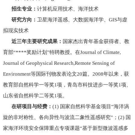
招生专业：
计算机应用技术、海洋技术
研究方向：
卫星海洋遥感、大数据海洋学、
GIS
与虚
拟现实技术
近三年主要研究成果：
国家杰出青年基金获得者、教
育部“****奖励计划”特聘教授。在
Journal of Climate,
Journal of Geophysical Research,Remote Sensing of
Environment
等国际刊物发表论文
20
篇。
2008
年以来，获
教育部自然科学一等奖
1
项，青岛市科技进步一等奖
1
项、
山东省自然科学二等奖
1
项。
在研项目与经费：
(1)
国家自然科学基金项目“海洋涡
旋的非对称性、各向异性与波流二象性遥感研究”；
(2)
国
家海洋环境安全保障重点专项课题“基于新型微波遥感多