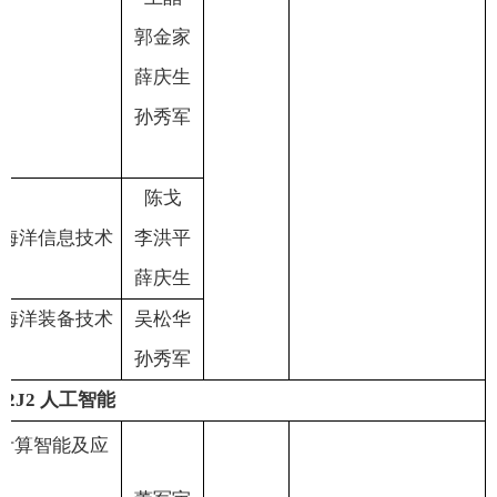
郭金家
薛庆生
孙秀军
陈
戈
海洋信息技术
李洪平
薛庆生
海洋装备技术
吴松华
孙秀军
12J2
人工智能
计算智能及应