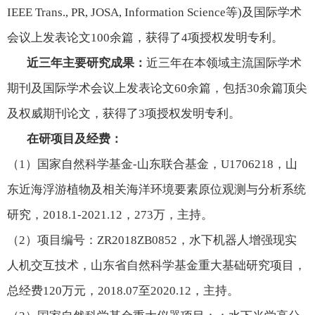
IEEE Trans., PR, JOSA, Information Science
等
)
及国际学术
会议上发表论文
100
余篇，获得了
4
项授权发明专利。
近三年主要研究成果：
近三年在本领域主流国际学术
期刊及国际学术会议上发表论文
60
余篇，包括
30
余篇顶尖
及权威期刊论文，获得了
3
项授权发明专利。
在研项目及经费：
（
1
）国家自然科学基金
-
山东联合基金，
U1706218
，山
东近海浮游植物及相关海洋环境要素原位观测与分析系统
研究，
2018.1-2021.12
，
273
万，主持。
（
2
）项目编号：
ZR2018ZB0852
，水下机器人增强现实
人机交互技术，山东省自然科学基金重大基础研究项目，
总经费
120
万元，
2018.07
至
2020.12
，主持。