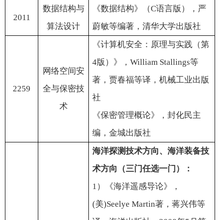
数据结构与
《数据结构》（
C
语言版），严
2011
算法设计
蔚敏等编著，清华大学出版社
《计算机安全：原理与实践（第
4
版）》，
William Stallings
等
网络空间安
著，贾春福等译，机械工业出版
2259
全与保密技
社
术
《保密管理概论》，封化民主
编，金城出版社
海洋探测技术方向、海洋装备技
术方向（三门任选一门）：
1
）《海洋遥感导论》，
(
美
)Seelye Martin
著，蒋兴伟
等