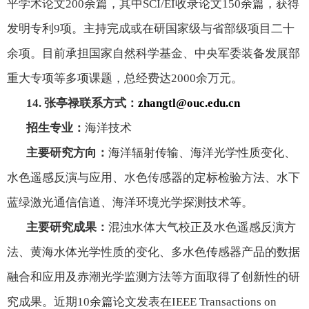
平学术论文
200
余篇，其中
SCI/EI
收录论文
150
余篇，获得
发明专利
9
项。主持完成或在研国家级与省部级项目二十
余项。目前承担国家自然科学基金、中央军委装备发展部
重大专项等多项课题，总经费达
2000
余万元。
14.
张亭禄联系方式：
zhangtl@ouc.edu.cn
招生专业：
海洋技术
主要研究方向：
海洋辐射传输、海洋光学性质变化、
水色遥感反演与应用、水色传感器的定标检验方法、水下
蓝绿激光通信信道、海洋环境光学探测技术等。
主要研究成果：
混浊水体大气校正及水色遥感反演方
法、黄海水体光学性质的变化、多水色传感器产品的数据
融合和应用及赤潮光学监测方法等方面取得了创新性的研
究成果。近期
10
余篇论文发表在
IEEE Transactions on