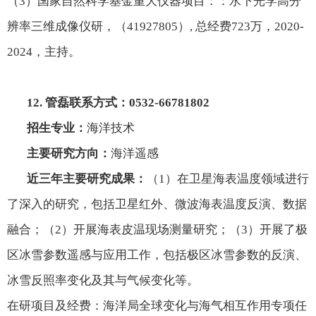
（
3
）国家自然科学基金重大仪器项目：
：水下光学高分
辨率三维成像仪研
，（
41927805
）
,
总经费
723
万，
2020-
2024
，主持。
12.
管磊联系方式：
0532-66781802
招生专业：
海洋技术
主要研究方向：
海洋遥感
近三年主要研究成果：
（
1
）在卫星海表温度领域进行
了深入的研究，包括卫星红外、微波海表温度反演、数据
融合；（
2
）开展海表皮温现场测量研究；（
3
）开展了极
区冰雪参数遥感与应用工作，包括极区冰雪参数的反演、
冰雪反照率变化及其与气候变化等。
在研项目及经费：海洋局全球变化与海气相互作用专项任