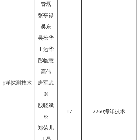
管
磊
张亭禄
吴
东
吴松华
王运华
彭临慧
高
伟
海洋探测技术
唐军武
※
殷晓斌
17
2260
海洋技术
※
郑荣儿
王
晶