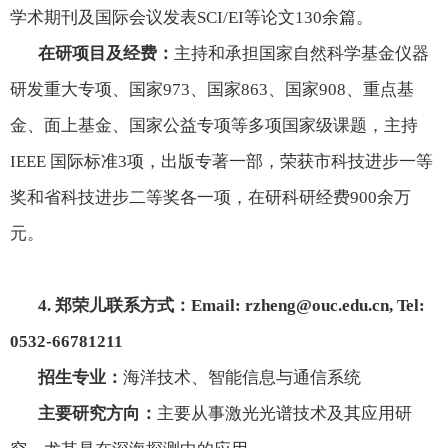
学术期刊及国际会议发表
SCI/EI
等论文
130
余篇。
在研项目及经费：
主持和承担国家自然科学基金仪器
研发重大专项、国家
973
、国家
863
、国家
908
、重点基
金、面上基金、国家公益专项等多项国家级课题，主持
IEEE
国际标准
3
项，出版专著一部，荣获市科技进步一等
奖和省科技进步二等奖各一项，在研科研经费
900
余万
元。
4.
郑荣儿联系方式：
Email: rzheng@ouc.edu.cn, Tel:
0532-66781211
招生专业：
海洋技术、智能信息与通信系统
主要研究方向：
主要从事激光光谱技术及其应用研