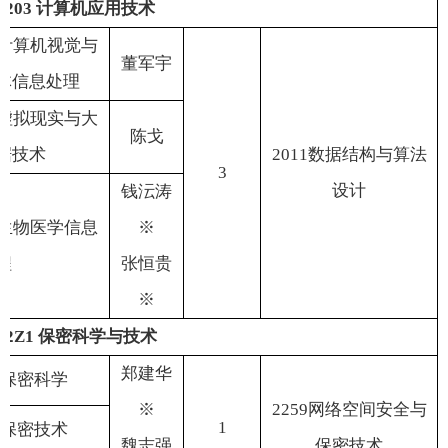
1203
计算机应用技术
计算机视觉与
董军宇
体信息处理
虚拟现实与大
陈
戈
据技术
2011
数据结构与算法
3
设计
钱沄涛
生物医学信息
※
程
张恒贵
※
12Z1
保密科学与技术
郑建华
保密科学
※
2259
网络空间安全与
1
保密技术
魏志强
保密技术