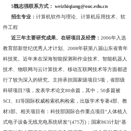
5
魏志强联系方式：
weizhiqiang@ouc.edu.cn
招生专业：
计算机软件与理论、计算机应用技术、软
件工程
近三年主要研究成果、在研项目及经费：
2006
年入选
教育部新世纪优秀人才计划、
2008
年获第八届山东省青年
科技奖。近年来在深海智能探测和作业技术、智能机器人
技术、物联网与云计算技术、移动互联网技术等方面都进
行了较为深入的研究。主持承担国家级项目
5
项，省部级
科研项目
7
项，发表学术论文
80
余篇，其中，
50
多篇被
SCI
、
EI
等国际权威检索机构检索，出版学术专著
4
部、教
材
3
部。相关项目有：科技部国际合作重点项目“人体植入
式电子设备无线充电系统研发”
(475
万
)
；国家
863
计划“基