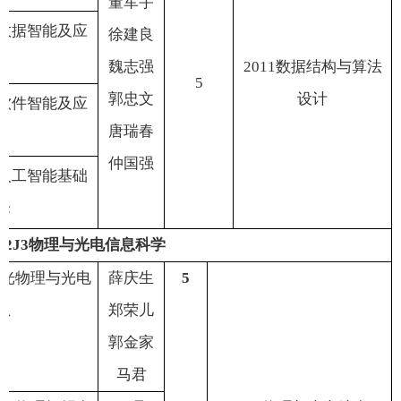
董军宇
数据智能及应
徐建良
魏志强
2011
数据结构与算法
5
郭忠文
设计
软件智能及应
唐瑞春
仲国强
人工智能基础
论
12J3
物理与光电信息科学
光物理与光电
薛庆生
5
息
郑荣儿
郭金家
马
君