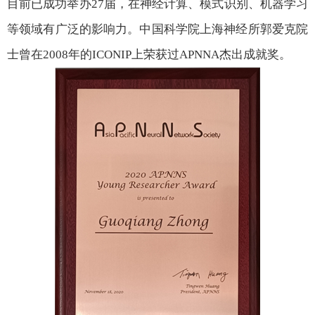
目前已成功举办
27
届，在神经计算、模式识别、机器学习
等领域有广泛的影响力。中国科学院上海神经所郭爱克院
士曾在
2008
年的
ICONIP
上荣获过
APNNA
杰出成就奖。